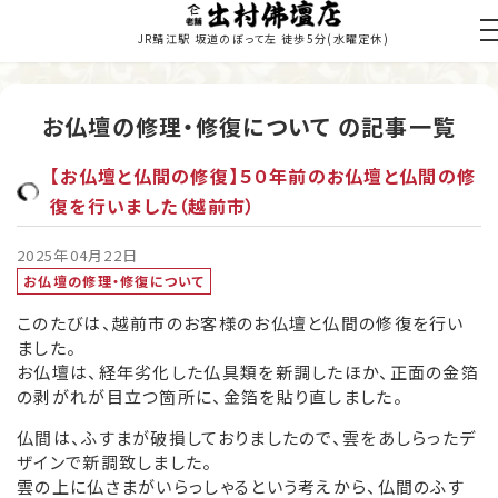
JR鯖江駅 坂道のぼって左 徒歩5分
(水曜定休)
お仏壇の修理・修復について の記事一覧
トップページ
【お仏壇と仏間の修復】５０年前のお仏壇と仏間の修
商品のご紹介
復を行いました（越前市）
お仏壇の修理・修復
2025年04月22日
お仏壇の修理・修復について
寺院施工
このたびは、越前市のお客様のお仏壇と仏間の修復を行い
ました。
当店の歩み
お仏壇は、経年劣化した仏具類を新調したほか、正面の金箔
の剥がれが目立つ箇所に、金箔を貼り直しました。
職人紹介
仏間は、ふすまが破損しておりましたので、雲をあしらったデ
新着情報・納入履歴
ザインで新調致しました。
雲の上に仏さまがいらっしゃるという考えから、仏間のふす
お問い合わせ・お見積り