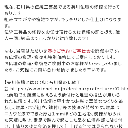
現在、石川県の伝統工芸品である美川仏壇の修復を行って
おります。
組み立てがやや複雑ですが、キッチリとした仕上げになりま
す。
伝統工芸品の修復をお任せ頂けるのは信頼の証と捉え、職
人一同、納品までしっかりと対応致します！
なお、当店はただいま
春のご予約・ご奉仕会
を開催中です。
お仏壇の修理・修復も特別価格にてご案内しております。
お仏壇の修理・修復をご検討中のお客様がいらっしゃいまし
たら、お気軽にお問い合わせ頂けましたら幸いです。
【美川仏壇とは（出典：石川県の伝統工
芸 https://www.icnet.or.jp/dentou/prefecture/02.ht
北前船での航海に耐えるよう錆付けと堆黒の技法が用いら
れた仏壇です。美川仏壇は堅牢かつ荘厳で華麗なつくりを追
及し、堆黒・ホゾ組立、錆付け等の技法が特徴です。堆黒は
ニカワと漆でできた厚さ１mmほどの生地を、模様が彫られ
た原版に敷き、素足で踏んで起こした型を仏壇各部に貼り付
け、上塗りの後に金箔を押して仕上げる他では見られない技