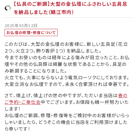
【仏具のご新調】大型の金仏壇にふさわしい五具足
を納品しました（鯖江市内）
2025年03月12日
お仏壇の修理・修復について
このたびは、大型の金仏壇のお客様に、新しい五具足（花立
２つ、火立２つ、飾り香炉１つ）を納品しました。
今までお使いのものは経年による傷みが目立ったこと、お仏
壇やその他の仏具類は綺麗な状態であることから、具足の
み新調することになりました。
火立ても、火事にならないよう電気ローソクにしております。
大変立派なお仏壇ですので、末永く合掌頂ければ幸甚です。
さて、値上げ、値上げの世の中ですが、ただいま当店は
春の
ご予約・ご奉仕会
中でございます。お値段も精一杯努力いた
します！
お仏壇のご新調、修理・修復等をご検討中のお客様がいらっ
しゃいましたら、どうぞこの機会に当店をご利用頂けました
ら幸いです！