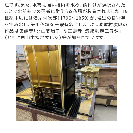
法です。また、水害に強い技術を求め、錆付けが選択された
ことで北前船での運搬に耐えうる仏壇が製造されました。19
世紀中頃には湊屋村次郎（1796～1859）が、堆黒の技術等
を生み出し、美川仏壇を一躍有名にしました。湊屋村次郎の
作品は徳證寺「開山御厨子」や正壽寺「漆絵釈迦三尊像」
（ともに白山市指定文化財）等が知られています。