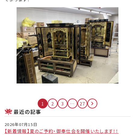
投
1
2
3
…
27
稿
最近の記事
ナ
ビ
2026年07月15日
ゲ
【新着情報】夏のご予約・御奉仕会を開催いたします！！
ー