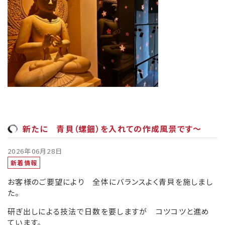
新たに 青貝（螺鈿）を入れての作成風景です～
2026年06月28日
新着情報
お客様のご要望により 全体にバランスよく青貝を施しまし
た。
研ぎ出しによる技法で日数を要しますが コツコツと進め
ています。