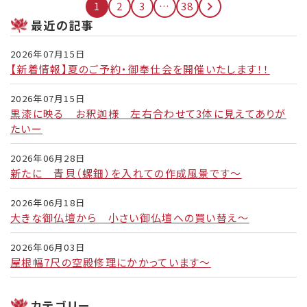
投
1
2
3
…
38
稿
最近の記事
ナ
ビ
2026年07月15日
ゲ
【新着情報】夏のご予約・御奉仕会を開催いたします！！
ー
シ
2026年07月15日
ョ
黒漆に映る お釈迦様 左右合わせて3体に見えてありが
ン
たいー
2026年06月28日
新たに 青貝（螺鈿）を入れての作成風景です～
2026年06月18日
大きな御仏壇から 小さい御仏壇への買い替え～
2026年06月03日
屋根幅7尺の空殿修理にかかっています～
カテゴリー