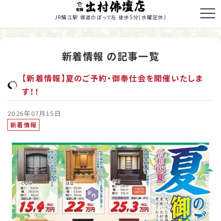
JR鯖江駅 坂道のぼって左 徒歩5分
(水曜定休)
新着情報 の記事一覧
トップページ
【新着情報】夏のご予約・御奉仕会を開催いたしま
商品のご紹介
す！！
お仏壇の修理・修復
2026年07月15日
新着情報
寺院施工
当店の歩み
職人紹介
新着情報・納入履歴
お問い合わせ・お見積り