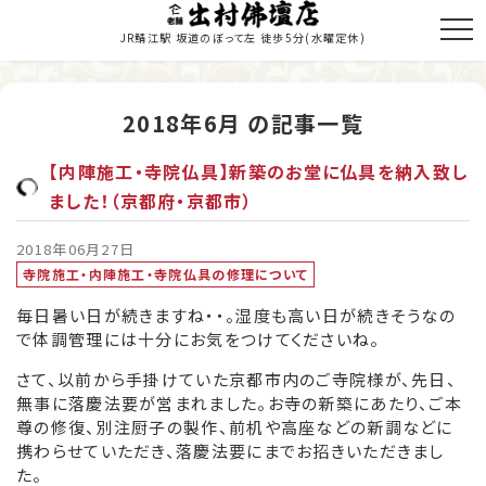
JR鯖江駅 坂道のぼって左 徒歩5分
(水曜定休)
2018年6月 の記事一覧
トップページ
【内陣施工・寺院仏具】新築のお堂に仏具を納入致し
商品のご紹介
ました！（京都府・京都市）
お仏壇の修理・修復
2018年06月27日
寺院施工・内陣施工・寺院仏具の修理について
寺院施工
毎日暑い日が続きますね・・。湿度も高い日が続きそうなの
で体調管理には十分にお気をつけてくださいね。
当店の歩み
さて、以前から手掛けていた京都市内のご寺院様が、先日、
職人紹介
無事に落慶法要が営まれました。お寺の新築にあたり、ご本
尊の修復、別注厨子の製作、前机や高座などの新調などに
新着情報・納入履歴
携わらせていただき、落慶法要にまでお招きいただきまし
た。
お問い合わせ・お見積り