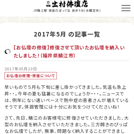
JR鯖江駅 坂道のぼって左 徒歩5分
(水曜定休)
2017年5月 の記事一覧
トップページ
【お仏壇の修復】修復させて頂いたお仏壇を納入い
商品のご紹介
たしました！（福井県鯖江市）
お仏壇の修理・修復
2017年05月23日
お仏壇の修理・修復について
寺院施工
早いもので５月も下旬に差し掛かってきました。気温も急上
昇・・。今年の夏も猛暑になるのでしょうか・・・。ニュースで
当店の歩み
は、例年にない速いペースで熱中症の患者さんが増えている
そうです。体調管理には十分にお気をつけてくださいね！
職人紹介
さて、先日、鯖江のお客様宅に修復させていただきました、大
新着情報・納入履歴
型のお仏壇を納入させていただきました。三方開きのぴっぱ
なお仏壇でしたが、無事、問題なく納入することができまし
お問い合わせ・お見積り