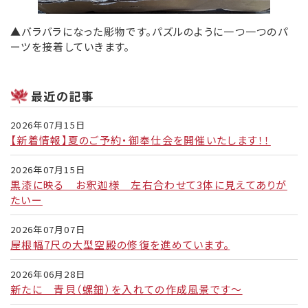
▲バラバラになった彫物です。パズルのように一つ一つのパ
ーツを接着していきます。
最近の記事
2026年07月15日
【新着情報】夏のご予約・御奉仕会を開催いたします！！
2026年07月15日
黒漆に映る お釈迦様 左右合わせて3体に見えてありが
たいー
2026年07月07日
屋根幅7尺の大型空殿の修復を進めています。
2026年06月28日
新たに 青貝（螺鈿）を入れての作成風景です～