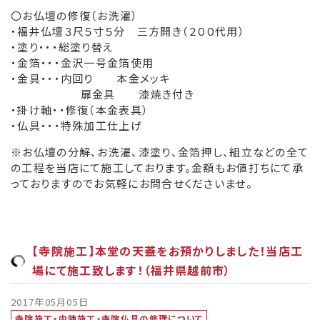
〇お仏壇の修復（お洗濯）
・福井仏壇３尺５寸５分 三方開き（２００代用）
・塗り・・・総塗り替え
・金箔・・・金沢一号金箔使用
・金具・・・内回り 本金メッキ
扉金具 漆焼き付き
・掛け軸・・修復（本金表具）
・仏具・・・特殊加工仕上げ
※お仏壇の分解、お洗濯、漆塗り、金箔押し、組立などの全て
の工程を当店にて施工しております。金額もお値打ちにて承
っておりますのでお気軽にお問合せくださいませ。
【寺院施工】本堂の天蓋をお預かりしました！当店工
場にて施工致します！（福井県越前市）
2017年05月05日
寺院施工・内陣施工・寺院仏具の修理について