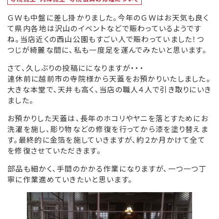
ＧＷも中盤に差し掛かりました。今年のＧＷはお天気も良く
て県内各地は沢山のイベントなどで賑わっているようです
ね。当店近くの西山公園もすごい人で賑わっていました！つ
つじが綺麗な間に、私も一度足を運んでみたいと思います。
さて、久しぶりの投稿にになりますが・・・
連休前に越前市の寺院様から天蓋をお預かりいたしました。
大きな本堂で、天井も高く、当店の職人４人で引き取りにいき
ました。
お預かりした天蓋は、長年のホコリやヤニを落とすためにお
洗濯を施し、彫り物などの修復を行ってから漆を塗り替えま
す。最終的に金箔を施していきますが、約２か月かけて全て
を修復させていただきます。
部品も細かく、手間のかかる作業になりますが、一つ一つ丁
寧に作業進めていきたいと思います。