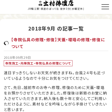
JR鯖江駅 坂道のぼって左 徒歩5分
(水曜定休)
2018年9月 の記事一覧
トップページ
【寺院仏具の修理・修復】天蓋・瓔珞の修理・修復に
商品のご紹介
ついて
お仏壇の修理・修復
2018年09月29日
寺院施工・内陣施工・寺院仏具の修理について
寺院施工
連日すっきりしないお天気が続きますね。台風２４号も近づ
いているようなので十分にお気をつけてください。
当店の歩み
さて、先日、越前市のお寺へ修理、修復のために天蓋・瓔珞
職人紹介
をお預かりさせていただきました。修復後は新築のお堂に納
入させていただきます。納入後も数十年と安心してご利用い
新着情報・納入履歴
ただけるように、素材などを吟味しながら手掛けていきたい
と思います。
お問い合わせ・お見積り