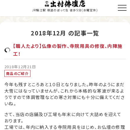
JR鯖江駅 坂道のぼって左 徒歩5分
(水曜定休)
2018年12月 の記事一覧
トップページ
【職人たより】仏像の製作、寺院用具の修復、内陣施
商品のご紹介
工！
お仏壇の修理・修復
2018年12月21日
商品のご紹介
寺院施工
今年も残すところあと１０日となりました。昨年のようにまだ
大雪にはなっていませんが、これから本格的な寒波が来るよ
当店の歩み
うですので体調管理などの寒さ対策にも十分に備えてくださ
いね。
職人紹介
さて、当店の店舗及び工場も年末に向けて大詰めを迎えて
新着情報・納入履歴
おります。
工場では、年内に納入する寺院用具をはじめ、お仏壇の修理
お問い合わせ・お見積り