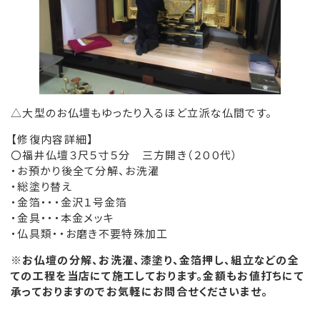
△大型のお仏壇もゆったり入るほど立派な仏間です。
【修復内容詳細】
〇福井仏壇３尺５寸５分 三方開き（２００代）
・お預かり後全て分解、お洗濯
・総塗り替え
・金箔・・・金沢１号金箔
・金具・・・本金メッキ
・仏具類・・お磨き不要特殊加工
※お仏壇の分解、お洗濯、漆塗り、金箔押し、組立などの全
ての工程を当店にて施工しております。金額もお値打ちにて
承っておりますのでお気軽にお問合せくださいませ。