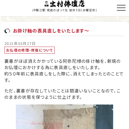
JR鯖江駅 坂道のぼって左 徒歩5分
(水曜定休)
お掛け軸の表具直しをいたします～
トップページ
2021年03月27日
お仏壇の修理・修復について
商品のご紹介
裏書がほぼ消えかかっている阿弥陀様の掛け軸を、新規の
お仏壇の修理・修復
お仏壇におかけする為に表具直しをいたします。
約５０年前に表具直しをした際に、消えてしまったとのことで
寺院施工
す。
当店の歩み
ただ、裏書が存在していたことは間違いないことなので、こ
のままの状態を保つように仕上げます。
職人紹介
新着情報・納入履歴
お問い合わせ・お見積り