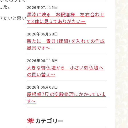
した。
2026年07月15日
黒漆に映る お釈迦様 左右合わせ
きたいと思い
て3体に見えてありがたいー
2026年06月28日
新たに 青貝（螺鈿）を入れての作成
風景です～
2026年06月18日
大きな御仏壇から 小さい御仏壇へ
の買い替え～
2026年06月03日
屋根幅7尺の空殿修理にかかっていま
す～
カテゴリー