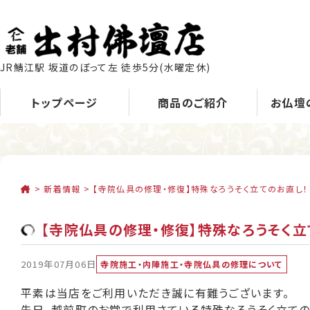
JR鯖江駅 坂道のぼって左 徒歩5分
(水曜定休)
トップページ
商品のご紹介
お仏壇
>
新着情報
>
【寺院仏具の修理・修復】特殊なろうそく立てのお直し！
【寺院仏具の修理・修復】特殊なろうそく立
2019年07月06日
寺院施工・内陣施工・寺院仏具の修理について
平素は当店をご利用いただき誠に有難うございます。
先日、越前町のお堂で利用さている特殊なろうそく立ての