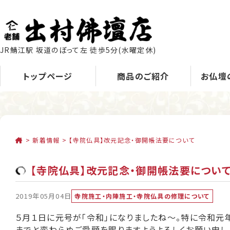
JR鯖江駅 坂道のぼって左 徒歩5分
(水曜定休)
トップページ
商品のご紹介
お仏壇
>
新着情報
>
【寺院仏具】改元記念・御開帳法要について
【寺院仏具】改元記念・御開帳法要につい
2019年05月04日
寺院施工・内陣施工・寺院仏具の修理について
５月１日に元号が「令和」になりましたね～。特に令和元
までと変わらぬご愛顧を賜りますようよろしくお願い申し