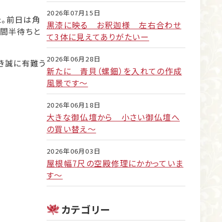
2026年07月15日
た。前日は角
黒漆に映る お釈迦様 左右合わせ
時間半待ちと
て3体に見えてありがたいー
2026年06月28日
き誠に有難う
新たに 青貝（螺鈿）を入れての作成
風景です～
2026年06月18日
大きな御仏壇から 小さい御仏壇へ
の買い替え～
2026年06月03日
屋根幅7尺の空殿修理にかかっていま
す～
カテゴリー