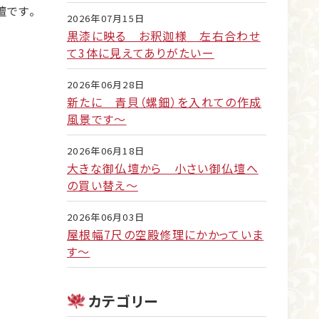
壇です。
2026年07月15日
黒漆に映る お釈迦様 左右合わせ
て3体に見えてありがたいー
2026年06月28日
新たに 青貝（螺鈿）を入れての作成
風景です～
2026年06月18日
大きな御仏壇から 小さい御仏壇へ
の買い替え～
2026年06月03日
屋根幅7尺の空殿修理にかかっていま
す～
カテゴリー