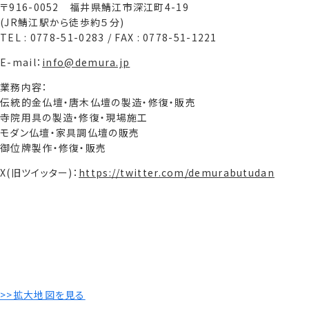
〒916-0052 福井県鯖江市深江町4-19
(JR鯖江駅から徒歩約５分)
TEL : 0778-51-0283 / FAX : 0778-51-1221
E-mail：
info@demura.jp
業務内容：
伝統的金仏壇・唐木仏壇の製造・修復・販売
寺院用具の製造・修復・現場施工
モダン仏壇・家具調仏壇の販売
御位牌製作・修復・販売
X(旧ツイッター)：
https://twitter.com/demurabutudan
>>拡大地図を見る