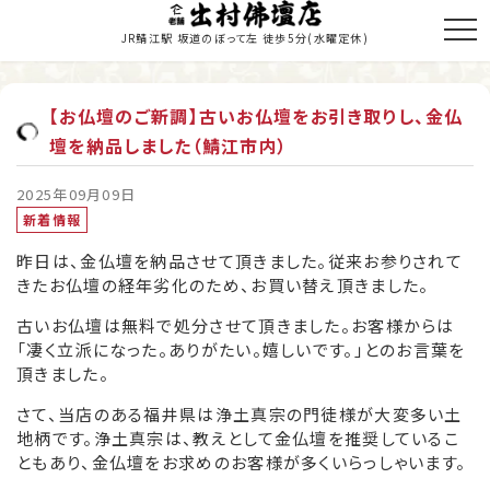
JR鯖江駅 坂道のぼって左 徒歩5分
(水曜定休)
【お仏壇のご新調】古いお仏壇をお引き取りし、金仏
壇を納品しました（鯖江市内）
トップページ
商品のご紹介
2025年09月09日
新着情報
お仏壇の修理・修復
昨日は、金仏壇を納品させて頂きました。従来お参りされて
きたお仏壇の経年劣化のため、お買い替え頂きました。
寺院施工
古いお仏壇は無料で処分させて頂きました。お客様からは
当店の歩み
「凄く立派になった。ありがたい。嬉しいです。」とのお言葉を
頂きました。
職人紹介
さて、当店のある福井県は浄土真宗の門徒様が大変多い土
地柄です。浄土真宗は、教えとして金仏壇を推奨しているこ
新着情報・納入履歴
ともあり、金仏壇をお求めのお客様が多くいらっしゃいます。
お問い合わせ・お見積り