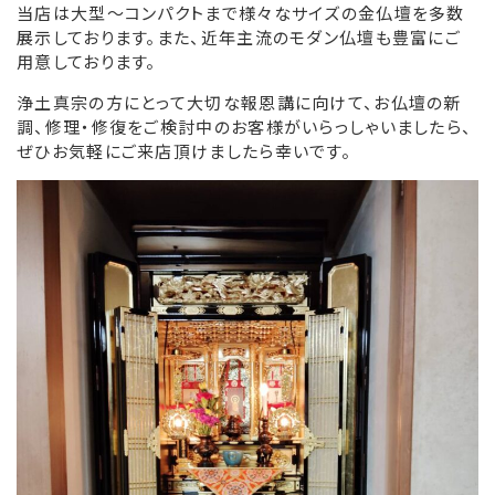
当店は大型～コンパクトまで様々なサイズの金仏壇を多数
展示しております。また、近年主流のモダン仏壇も豊富にご
リンク集
用意しております。
お役立ち情報
浄土真宗の方にとって大切な報恩講に向けて、お仏壇の新
調、修理・修復をご検討中のお客様がいらっしゃいましたら、
ぜひお気軽にご来店頂けましたら幸いです。