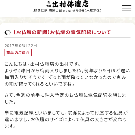
JR鯖江駅 坂道のぼって左 徒歩5分
(水曜定休)
【お仏壇の新調】お仏壇の電気配線について
トップページ
2017年06月22日
商品のご紹介
商品のご紹介
こんにちは。出村仏壇店の出村です。
お仏壇の修理・修復
ようやく昨日から梅雨入りしましたね。例年より９日ほど遅い
梅雨入りだそうです。ずっと雨が降っていなかったので恵み
寺院施工
の雨が降ってくれるといいですね。
当店の歩み
さて、今週の前半に納入予定のお仏壇に電気配線を施しま
した。
職人紹介
単に電気配線といいましても、宗派によって付属する仏具が
違いますし、お仏壇のサイズによって仏具の大きさが変わり
新着情報・納入履歴
ます。
お問い合わせ・お見積り