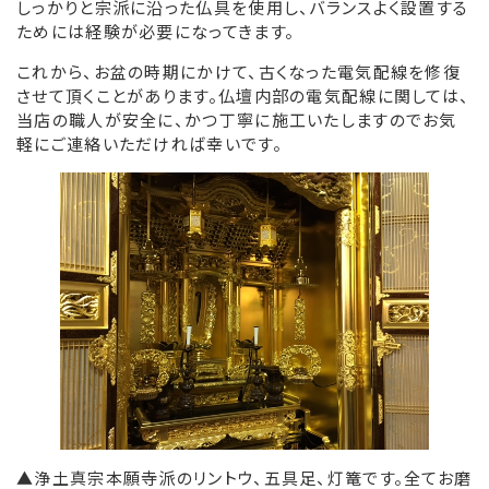
しっかりと宗派に沿った仏具を使用し、バランスよく設置する
ためには経験が必要になってきます。
リンク集
これから、お盆の時期にかけて、古くなった電気配線を修復
させて頂くことがあります。仏壇内部の電気配線に関しては、
お役立ち情報
当店の職人が安全に、かつ丁寧に施工いたしますのでお気
軽にご連絡いただければ幸いです。
▲浄土真宗本願寺派のリントウ、五具足、灯篭です。全てお磨