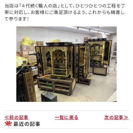
当店は「４代続く職人の店」として、ひとつひとつの工程を丁
寧に対応し、お客様にご満足頂けるよう、これからも精進し
リンク集
て参ります！
お役立ち情報
≪前の記事
一覧に戻る
次の記事≫
最近の記事