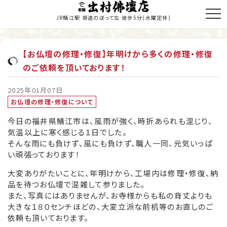
JR鯖江駅 坂道のぼって左 徒歩5分
(水曜定休)
【お仏壇の修理・修復】年明けから多くの修理・修復
のご依頼を頂いております！
トップページ
商品のご紹介
2025年01月07日
お仏壇の修理・修復について
お仏壇の修理・修復
今日の福井県鯖江市は、風雨が強く、時折あられも混じり、
気温以上に寒く感じる１日でした。
寺院施工
そんな雨にも負けず、風にも負けず、職人一同、元気いっぱ
い頑張っております！
当店の歩み
大変ありがたいことに、年明けから、工場内は修理・修復、納
職人紹介
品を待つお仏壇で混雑して参りました。
また、写真にはありませんが、お寺様からも私の背丈よりも
新着情報・納入履歴
大きな１８０センチほどの、大変立派な前机等のお直しのご
依頼も頂いております。
お問い合わせ・お見積り