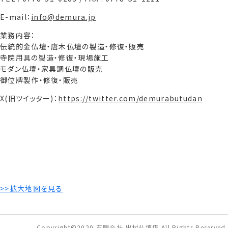
E-mail：
info@demura.jp
業務内容：
伝統的金仏壇・唐木仏壇の製造・修復・販売
寺院用具の製造・修復・現場施工
モダン仏壇・家具調仏壇の販売
御位牌製作・修復・販売
X(旧ツイッター)：
https://twitter.com/demurabutudan
>>拡大地図を見る
Copyright©2020 有限会社 出村仏壇店 All Rights Reserved.