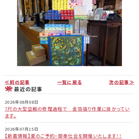
リンク集
お役立ち情報
≪前の記事
一覧に戻る
次の記事≫
最近の記事
2026年08月08日
7尺の大型空殿の修理過程で 金箔張り作業に掛かってい
ます。
2026年07月15日
【新着情報】夏のご予約・御奉仕会を開催いたします！！