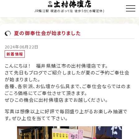
JR鯖江駅 坂道のぼって左 徒歩5分
(水曜定休)
夏の御奉仕会が始まりました
トップページ
2024年06月22日
新着情報
商品のご紹介
こんにちは！ 福井県鯖江市の出村佛壇店です。
お仏壇の修理・修復
さて先日もブログでご紹介しましたが夏のご予約ご奉仕会
が始まりました。
寺院施工
各種、各宗派、お仏壇から仏具まで、ご奉仕会ならではのま
ごころ価格にてご奉仕させて頂きます。
当店の歩み
ぜひこの機会に出村佛壇店までお越しください。
職人紹介
写真は想像以上に好評で毎回盛り上がるお楽しみ抽選で
す。ぜひ上位を当てて下さい。
新着情報・納入履歴
お問い合わせ・お見積り