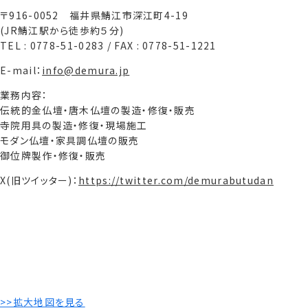
〒916-0052 福井県鯖江市深江町4-19
(JR鯖江駅から徒歩約５分)
TEL : 0778-51-0283 / FAX : 0778-51-1221
E-mail：
info@demura.jp
業務内容：
伝統的金仏壇・唐木仏壇の製造・修復・販売
寺院用具の製造・修復・現場施工
モダン仏壇・家具調仏壇の販売
御位牌製作・修復・販売
X(旧ツイッター)：
https://twitter.com/demurabutudan
>>拡大地図を見る