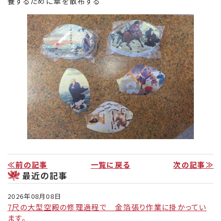
養するために
華
を散布する
リンク集
お役立ち情報
≪前の記事
一覧に戻る
次の記事≫
最近の記事
2026年08月08日
7尺の大型空殿の修理過程で 金箔張り作業に掛かってい
ます。