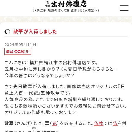
JR鯖江駅 坂道のぼって左 徒歩5分
(水曜定休)
散華が入荷しました
トップページ
2024年05月11日
商品のご紹介
商品のご紹介
こんにちは！福井県鯖江市の出村佛壇店です。
お仏壇の修理・修復
五月の中旬に差し掛かり早くも夏日予想がちらほらと…
今年の暑さはどうなるでしょうか？
寺院施工
さて先日散華が入荷しました、画像は当店オリジナルの『日
当店の歩み
蓮上人御一代記』五種散華です。
人気商品の為、これまで何度も増刷を繰り返しております。
職人紹介
他にも多数種類がございますのでお気軽にお問合せ下さい、
オリジナルの作成も承っております。
新着情報・納入履歴
散華
（さんげ）とは、華（
花
）を散布すること。
仏教
では
仏
を供
はな
お問い合わせ・お見積り