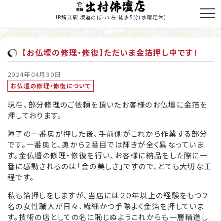
JR鯖江駅 坂道のぼって左 徒歩5分
(水曜定休)
【お仏壇の修理・修復】ただいま金箔押し中です！
トップページ
2024年04月30日
お仏壇の修理・修復について
商品のご紹介
現在、部分修理のご依頼を頂いたお客様のお仏壇に金箔を
お仏壇の修理・修復
押しております。
寺院施工
障子の一番奥が押した後、手前側がこれから作業する部分
です。一番奥と、奥から２番目では輝きが全く異なっていま
当店の歩み
す。金仏壇の修理・修復を行い、お客様に納品をした際に一
番に感動されるのは「金の美しさ」ですので、とても大切な工
職人紹介
程です。
私も箔押しをしますが、当店には２０年以上の経験をもつ２
新着情報・納入履歴
名の女性職人が日々、繊細かつ手際よく金箔を押していま
す。技術の店としての名に恥じぬようこれからも一層精進し
お問い合わせ・お見積り