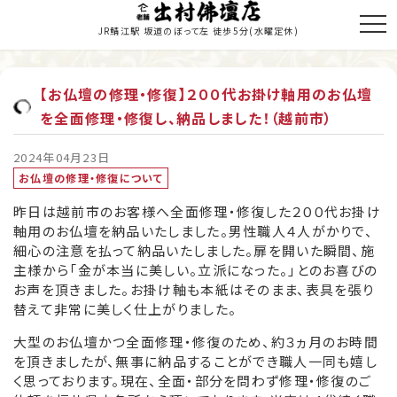
JR鯖江駅 坂道のぼって左 徒歩5分
(水曜定休)
【お仏壇の修理・修復】２００代お掛け軸用のお仏壇
を全面修理・修復し、納品しました！（越前市）
トップページ
商品のご紹介
2024年04月23日
お仏壇の修理・修復について
お仏壇の修理・修復
昨日は越前市のお客様へ全面修理・修復した２００代お掛け
軸用のお仏壇を納品いたしました。男性職人４人がかりで、
寺院施工
細心の注意を払って納品いたしました。扉を開いた瞬間、施
主様から「金が本当に美しい。立派になった。」とのお喜びの
当店の歩み
お声を頂きました。お掛け軸も本紙はそのまま、表具を張り
替えて非常に美しく仕上がりました。
職人紹介
大型のお仏壇かつ全面修理・修復のため、約３ヵ月のお時間
新着情報・納入履歴
を頂きましたが、無事に納品することができ職人一同も嬉し
く思っております。現在、全面・部分を問わず修理・修復のご
お問い合わせ・お見積り