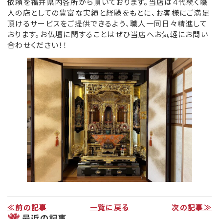
依頼を福井県内各所から頂いております。当店は４代続く職
人の店としての豊富な実績と経験をもとに、お客様にご満足
リンク集
頂けるサービスをご提供できるよう、職人一同日々精進して
おります。お仏壇に関することはぜひ当店へお気軽にお問い
お役立ち情報
合わせください！！
≪前の記事
一覧に戻る
次の記事≫
最近の記事