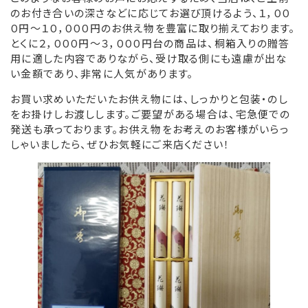
のお付き合いの深さなどに応じてお選び頂けるよう、１，００
０円～１０，０００円のお供え物を豊富に取り揃えております。
リンク集
とくに２，０００円～３，０００円台の商品は、桐箱入りの贈答
用に適した内容でありながら、受け取る側にも遠慮が出な
お役立ち情報
い金額であり、非常に人気があります。
お買い求めいただいたお供え物には、しっかりと包装・のし
をお掛けしお渡しします。ご要望がある場合は、宅急便での
発送も承っております。お供え物をお考えのお客様がいらっ
しゃいましたら、ぜひお気軽にご来店ください！