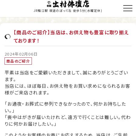
JR鯖江駅 坂道のぼって左 徒歩5分
(水曜定休)
【商品のご紹介】当店は、お供え物も豊富に取り揃え
ております！
トップページ
商品のご紹介
2024年02月06日
商品のご紹介
お仏壇の修理・修復
平素は当店をご愛顧いただきまして、誠にありがとうござい
ます。
寺院施工
当店には、ほぼ毎日、お供え物をお買い求めになられるお客
様がご来店されます。
当店の歩み
「お通夜・お葬式に参列できなかったので、何かお持ちした
職人紹介
い。」
「喪中はがきが届いたけれど、遠方で行くことは難しい。代わ
新着情報・納入履歴
りに何かお届けしたい。」
このようなお客様のお声にお応えするため、当店は、ご生前
お問い合わせ・お見積り