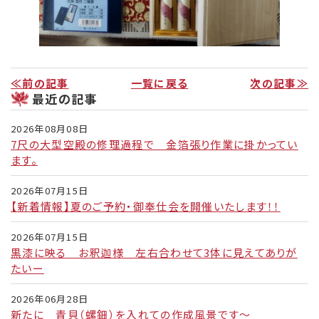
≪前の記事
一覧に戻る
次の記事≫
最近の記事
2026年08月08日
7尺の大型空殿の修理過程で 金箔張り作業に掛かってい
ます。
2026年07月15日
【新着情報】夏のご予約・御奉仕会を開催いたします！！
2026年07月15日
黒漆に映る お釈迦様 左右合わせて3体に見えてありが
たいー
2026年06月28日
新たに 青貝（螺鈿）を入れての作成風景です～