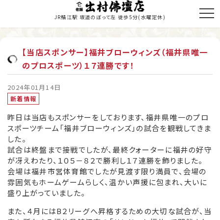
JR鯖江駅 坂道のぼって左 徒歩5分
(水曜定休)
【当店スポンサー】福井ブローウィンズ（福井県唯一
のプロスポーツ）１７連勝です！
トップページ
商品のご紹介
2024年01月14日
新着情報
お仏壇の修理・修復
昨日は当店もスポンサーをしております、福井県唯一のプロ
スポーツチーム「福井ブローウィンズ」の試合を観戦してきま
寺院施工
した。
試合は終盤まで接戦でしたが、最終クォーターに福井の好守
当店の歩み
が冴えわたり、１０５－８２で勝利し１７連勝を飾りました。
会場は福井市営体育館でしたが見渡す限り満員で、会場の
職人紹介
雰囲気もホームゲームらしく、温かい声援に包まれ、大いに
盛り上がっていました。
新着情報・納入履歴
また、４月にはB２リーグへ昇格するための大切な試合が、当
お問い合わせ・お見積り