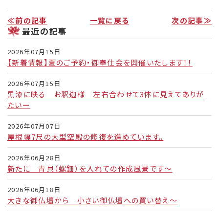
≪前の記事
一覧に戻る
次の記事≫
最近の記事
2026年07月15日
【新着情報】夏のご予約・御奉仕会を開催いたします！！
2026年07月15日
黒漆に映る お釈迦様 左右合わせて3体に見えてありが
たいー
2026年07月07日
屋根幅7尺の大型空殿の修復を進めています。
2026年06月28日
新たに 青貝（螺鈿）を入れての作成風景です～
2026年06月18日
大きな御仏壇から 小さい御仏壇への買い替え～