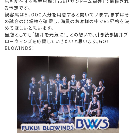
店も所在する福井県鯖江市の「サンドーム福井」で開催され
る予定です。
リンク集
観客席は５，０００人分を用意すると聞いています。まずはそ
の試合の出場権を確保し、満員のお客様の中でB2昇格を決
お役立ち情報
めてほしいと思います。
当店としても「福井を元気に！」との想いで、引き続き福井ブ
ローウィンズを応援していきたいと思います。GO！
BLOWINDS！