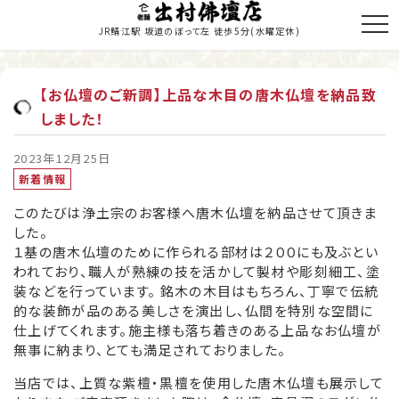
JR鯖江駅 坂道のぼって左 徒歩5分
(水曜定休)
【お仏壇のご新調】上品な木目の唐木仏壇を納品致
しました！
トップページ
商品のご紹介
2023年12月25日
新着情報
お仏壇の修理・修復
このたびは浄土宗のお客様へ唐木仏壇を納品させて頂きま
した。
寺院施工
１基の唐木仏壇のために作られる部材は２００にも及ぶとい
われており、職人が熟練の技を活かして製材や彫刻細工、塗
当店の歩み
装などを行っています。 銘木の木目はもちろん、丁寧で伝統
的な装飾が品のある美しさを演出し、仏間を特別な空間に
職人紹介
仕上げてくれます。施主様も落ち着きのある上品なお仏壇が
無事に納まり、とても満足されておりました。
新着情報・納入履歴
当店では、上質な紫檀・黒檀を使用した唐木仏壇も展示して
お問い合わせ・お見積り