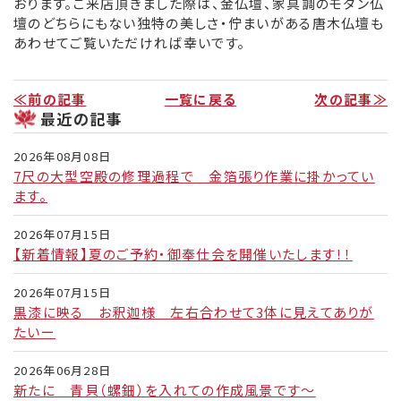
おります。ご来店頂きました際は、金仏壇、家具調のモダン仏
壇のどちらにもない独特の美しさ・佇まいがある唐木仏壇も
リンク集
あわせてご覧いただければ幸いです。
お役立ち情報
≪前の記事
一覧に戻る
次の記事≫
最近の記事
2026年08月08日
7尺の大型空殿の修理過程で 金箔張り作業に掛かってい
ます。
2026年07月15日
【新着情報】夏のご予約・御奉仕会を開催いたします！！
2026年07月15日
黒漆に映る お釈迦様 左右合わせて3体に見えてありが
たいー
2026年06月28日
新たに 青貝（螺鈿）を入れての作成風景です～