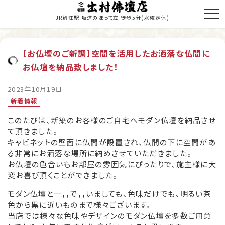
JR鯖江駅 坂道のぼって左 徒歩5分
(水曜定休)
【お仏壇のご新調】空間を活用したお洒落な仏間に
お仏壇を納品致しました！
トップページ
商品のご紹介
2023年10月19日
新着情報
お仏壇の修理・修復
このたびは、新築のお客様のご自宅へモダン仏壇を納品させ
て頂きました。
寺院施工
キャビネットの壁面に仏間が設置され、仏間の下に空間があ
る非常にお洒落な場所に納めさせていただきました。
当店の歩み
お仏壇の色合いもお部屋の雰囲気にぴったりで、施主様に大
変お喜び頂くことができました。
職人紹介
モダン仏壇と一言で言いましても、色味だけでも、明るい茶
新着情報・納入履歴
色から黒に近いものまで様々ございます。
当店では様々な色味やデザインのモダン仏壇を多数ご用意
お問い合わせ・お見積り