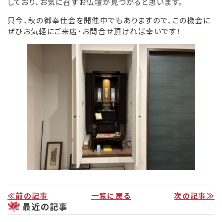
しており、お気に召すお仏壇が見つかると思います。
只今、秋の御奉仕会を開催中でもありますので、この機会に
リンク集
ぜひお気軽にご来店・お問合せ頂ければ幸いです！
お役立ち情報
≪前の記事
一覧に戻る
次の記事≫
最近の記事