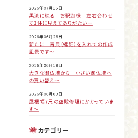
2026年07月15日
黒漆に映る お釈迦様 左右合わせ
て3体に見えてありがたいー
2026年06月28日
新たに 青貝（螺鈿）を入れての作成
風景です～
2026年06月18日
大きな御仏壇から 小さい御仏壇へ
の買い替え～
2026年06月03日
屋根幅7尺の空殿修理にかかっていま
す～
カテゴリー